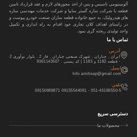
آلومینیومی تاسیس و پس از اخذ مجوزهای لازم و عقد قرارداد تامین
قطعه با شرکت سازه گستر سایپا و شرکت خدمات مهندسی سازه
های هیدرولیک، به جمع خانواده قطعه سازان صنعت خودرو پیوست و
در راستای اهداف کلان تجاری خود اقدام به راه اندازی و تکمیل
واحد تولیدی ریخته گری نمود.
تماس با ما
آدرس:
ایران , چناران , شهرک صنعتی چناران , فاز 2 , بلوار نوآوری 2
- قطعه 1182 و 1183 | کد پستی : 9361143507
ایمیل:
Info.amitisap@gmail.com
تلفن:
051-46188550-5 - 09155544081 09150888871
دسترسی سریع
محصولات ما