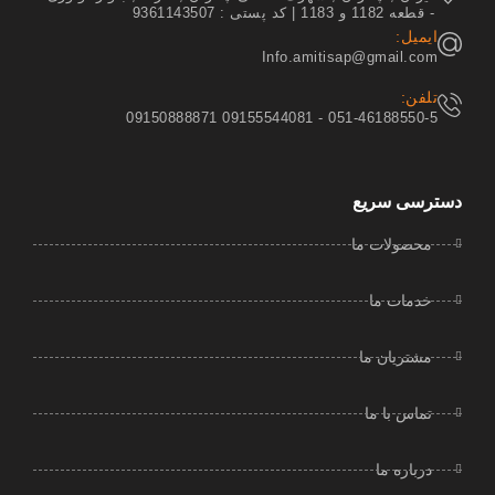
- قطعه 1182 و 1183 | کد پستی : 9361143507
ایمیل:
Info.amitisap@gmail.com
تلفن:
051-46188550-5 - 09155544081 09150888871
دسترسی سریع
محصولات ما
خدمات ما
مشتریان ما
تماس با ما
درباره ما