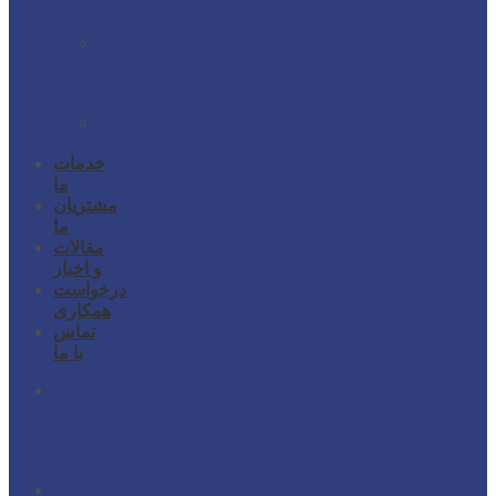
محصولات
کلاچ
محصولات
ریخته
گری
دایکست
محصولات
دیگر
خدمات
ما
مشتریان
ما
مقالات
و اخبار
درخواست
همکاری
تماس
با ما
شرکت
پاژ
قطعات
خودرو
آمیتیس
محصولات