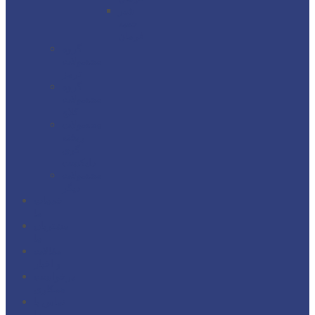
شیر
جعبه
فرمان
گروه
محصولات
ترمز
گروه
محصولات
کلاچ
محصولات
ریخته
گری
دایکست
محصولات
دیگر
خدمات
ما
مشتریان
ما
مقالات
و اخبار
درخواست
همکاری
تماس با
ما