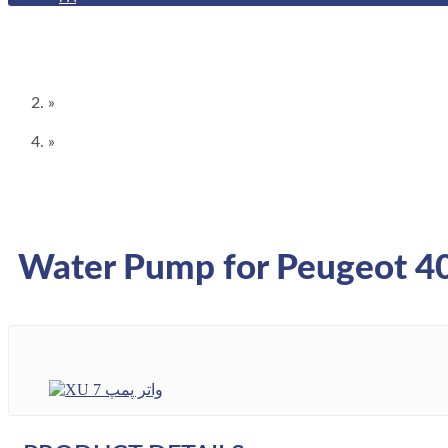
Water Pump for Peugeot 405
Home
»
خدمت
»
Heat treatment lines
Water Pump for Peugeot 4